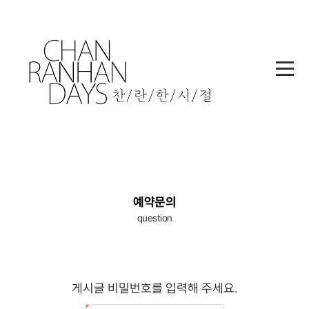
메
뉴
본
예약문의
문
question
영
역
게
시
게시글 비밀번호를 입력해 주세요.
글
비