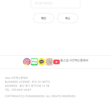
밀
번
호
입
확인
취소
력
돌스냅 사진찍는풍뎅씨
푸
new 사진찍는풍뎅씨
BUSINESS LICENSE : 613-31-90772
터
ADDRESS : 울산 중구 종가13길 13 1층
영
TEL : 010.4431.4443
역
COPYRIGHT(
C
) PUNGDENGSSI. ALL RIGHTS RESERVED.