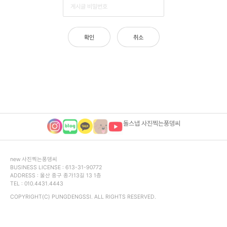
밀
번
호
입
확인
취소
력
돌스냅 사진찍는풍뎅씨
푸
new 사진찍는풍뎅씨
BUSINESS LICENSE : 613-31-90772
터
ADDRESS : 울산 중구 종가13길 13 1층
영
TEL : 010.4431.4443
역
COPYRIGHT(
C
) PUNGDENGSSI. ALL RIGHTS RESERVED.