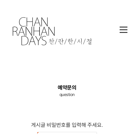
메
뉴
본
예약문의
문
question
영
역
게
시
게시글 비밀번호를 입력해 주세요.
글
비